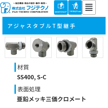
ツギタロウ.com
WEBカタログ
アジャスタブルT型継手
材質
SS400, S-C
表面処理
亜鉛メッキ三価クロメート