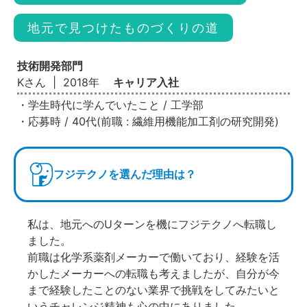
地元で見つけたものづくりの道
技術開発部門
Kさん
|
2018年
キャリア入社
・学生時代に学んでいたこと
/
工学部
・応募時
/
40代(前職
:
繊維用機能加工剤の研究開発)
フジテクノを選んだ理由は？
私は、地元へのUターンを機にフジテクノへ転職し
ました。
前職は化学系薬剤メーカーで働いており、経験を活
かしたメーカーへの転職も考えましたが、自分が今
まで経験したことのない業界で挑戦をしてみたいと
いうチャレンジ精神も心の中にありました。